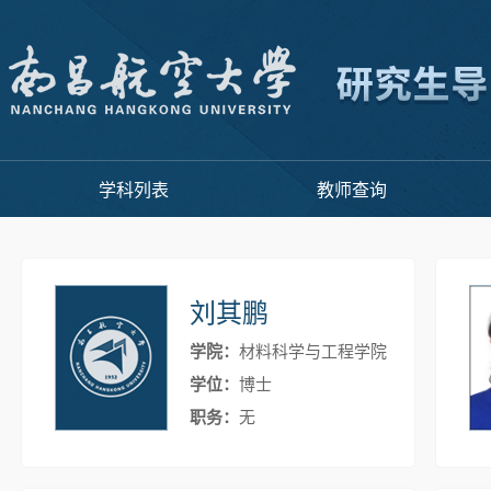
学科列表
教师查询
刘其鹏
学院：
材料科学与工程学院
学位：
博士
职务：
无