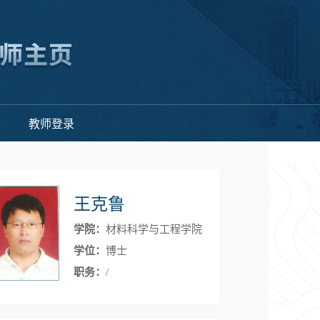
教师登录
王克鲁
学院：
材料科学与工程学院
学位：
博士
职务：
/