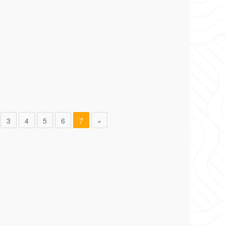
3
4
5
6
7
»