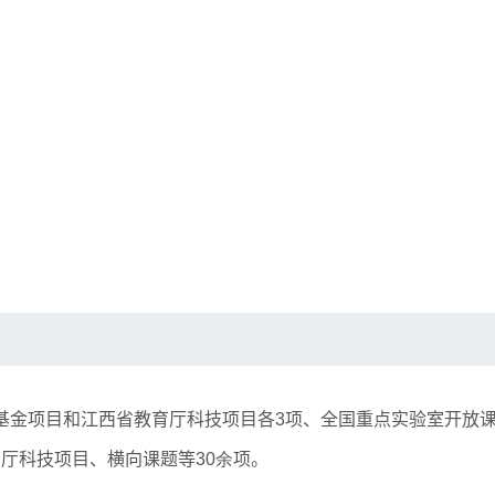
基金项目和江西省教育厅科技项目各
3
项、全国重点实验室开放
育厅科技项目、横向课题等
30余
项。