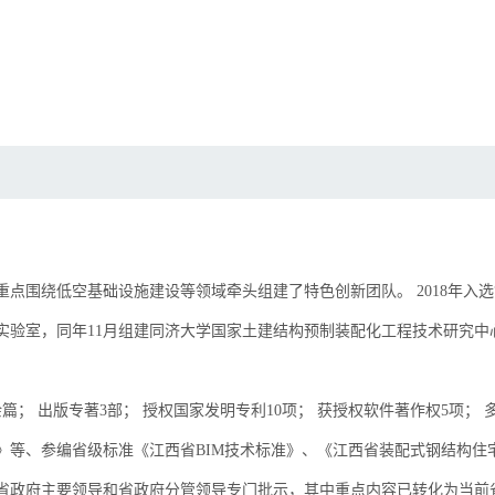
围绕低空基础设施建设等领域牵头组建了特色创新团队。 2018年入选“
省重点实验室，同年11月组建同济大学国家土建结构预制装配化工程技术研究
余篇； 出版专著3部； 授权国家发明专利10项； 获授权软件著作权5项
》等、参编省级标准《江西省BIM技术标准》、《江西省装配式钢结构住
省政府主要领导和省政府分管领导专门批示，其中重点内容已转化为当前