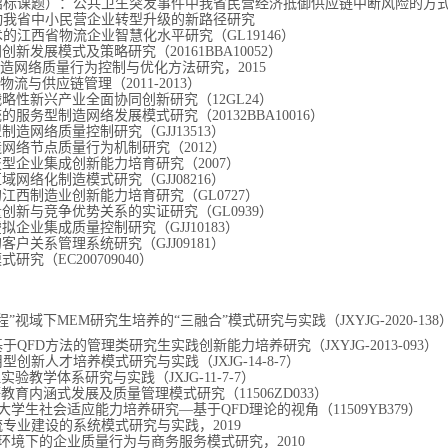
招标课题）：公共卫生突发事件中我省民营经济抵御供应链中断风险的方
动我省中小民营企业转型升级的新路径研究
术的江西省物流企业智慧化水平研究（
GL19146
）
同创新发展模式及策略研究（
20161BBA10052
）
制造网络质量行为控制与优化方法研究，
2015
、物流与供应链管理（
2011-2013
）
战略性新兴产业全面协同创新研究（
12GL24
）
统的服务型制造网络发展模式研究（
20132BBA10016
）
型制造网络质量控制研究（
GJJ13513
）
造网络节点质量行为机制研究（
2012
）
技型企业集成创新能力培育研究（
2007
）
区域网络化制造模式研究（
GJJ08216
）
的江西制造业创新能力培育研究（
GL0727
）
量创新与竞争优势关系的实证研究（
GL0939
）
虚拟企业集成质量控制研究（
GJJ10183
）
的客户关系管理系统研究（
GJJ09181
）
模式研究（
EC200709040
）
程”视域下
MEM
研究生培养的“三融合”模式研究与实践（
JXYJG-2020-138
基于
QFD
方法的管理类研究生实践创新能力培养研究（
JXYJG-2013-093
）
用型创新人才培养模式研究与实践（
JXJG-
14-8-7
）
理实验教学体系研究与实践（
JXJG-
11-7-7
）
等教育内涵式发展及质量管理模式研究（
11506ZD033
）
的大学生社会适应能力培养研究
—
基于
QFD
理论的视角（
11509YB379
）
流专业建设的系统模式研究与实践，
2019
环境下的企业质量行为与商务服务模式研究，
2010