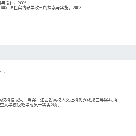
划与设计，
2006
管理》课程实践教学改革的探索与实施，
2008
才；
高校科技成果一等奖、江西省高校人文社科优秀成果三等奖4项
项；
空大学校级教学成果一等奖
2
项；