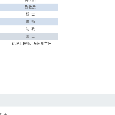
副教授
博
士
讲
师
助
教
硕
士
助理工程师、车间副主任
博
士