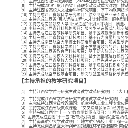
[7]
主持江西省社科规划项目（
2020
年江西省民营经济研究
[8]
主持完成
2019
年度江西省工商联参政议政重大课题：推
[9]
主持江西省高校人文社会科学研究项目：基于物联网技
[10]
主持完成江西省软科学研究项目：航空制造产业全面协
[11]
主持完成江西省“百人远航工程”人才计划项目：服务型
[12]
主持完成南昌航空大学“卧龙之星”计划人才项目：质量
[13]
主持完成江西省社科规划项目：服务型制造模式与航空
[14]
主持完成江西省软科学研究项目：基于区域低碳创新系
[15]
主持完成江西省教育厅科技项目：基于行为度量的服务
[16]
主持完成南昌航
空大学
博士科研启动金项目：服务型制
[17]
主持完成江西省软科学项目：基于质量链效应的江西科
[18]
主持完成江西省教育厅科技项目：基于动态联盟的江西
[19]
主持完成江西高校人文社科项目：基于质量链运行模式
[20]
主持完成江西省高校人文社科项目：江西先进制造业质
[21]
主持完成江西省教育厅科技项目：基于隐性过程识别的
[22]
主持完成江西省教育厅科技项目：面向区域网络化制造
[23]
主持完成航空高校基金项目：动态联盟区域网络化制造
【主持承担的教学研究项目】
[1]
主持江西省学位与研究生教育教学改革研究项目：“大工
[2]
主持完成江西省学位与研究生教育教学改革研究项目：
[3]
主完成持江西省级教改课题：航空特色工业工程专业应
[4]
主持完成江西省级教改课题：
“
交叉递进多层次
”
经济管
[5]
主持完成江西省“十一五”教育规划重点项目：江西省高
[6]
主持完成江西省“十一五”教育规划项目：面向就业需求
[7]
主持南昌航空大学教改项目：地方航空高校工业工程一
[8]
主持完成南昌航空大学创新实践训练环节招标课题
:
网络