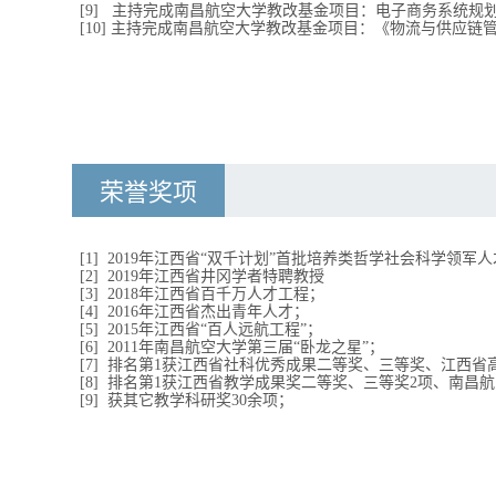
[9]
主持完成南昌航空大学教改基金项目：电子商务系统规
[10]
主持完成南昌航空大学
教改基金项目：《物流与供应链
荣誉奖项
[1]
2019
年江西省“双千计划”首批培养类哲学社会科学领军人
[2]
2019
年江西省井冈学者特聘教授
[3]
2018
年江西省百千万人才工程；
[4]
2016
年江西省杰出青年人才；
[5]
2015
年江西省“百人远航工程”；
[6]
2011
年南昌航空大学第三届“卧龙之星”；
[7] 排名第1
获江西省社科优秀成果二等奖、三等奖、江西省
[8] 排名第
1
获江西省教学成果奖二等奖、三等奖2
项、南昌航
[9] 获其它教学科研奖
30
余项；