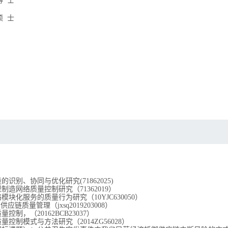
硕
士
量的识别、协同与优化研究
(71862025)
型制造网络质量控制研究（
71362019
）
络模块化服务的质量行为研究（
10YJC630050
）
慧供应链质量管理（
jxsq2019203008
）
质量控制，（
20162BCB23037
）
质量控制模式与方法研究（
2014ZG56028
）