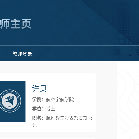
教师登录
许贝
学院：
航空宇航学院
学位：
博士
职务：
航维教工党支部支部书
记