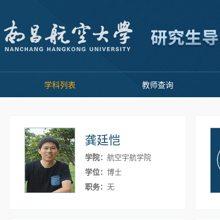
学科列表
教师查询
龚廷恺
学院：
航空宇航学院
学位：
博士
职务：
无