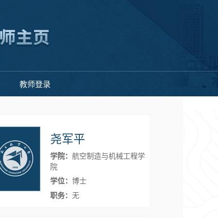
教师登录
尧军平
学院：
航空制造与机械工程学
院
学位：
博士
职务：
无