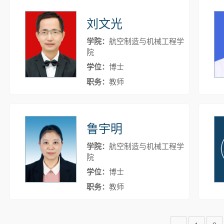
刘文光
学院：
航空制造与机械工程学
院
学位：
博士
职务：
教师
鲁宇明
学院：
航空制造与机械工程学
院
学位：
博士
职务：
教师