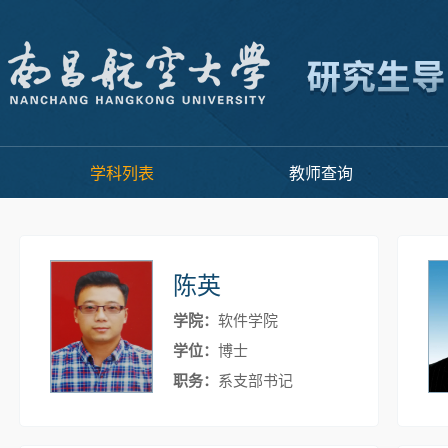
学科列表
教师查询
陈英
学院：
软件学院
学位：
博士
职务：
系支部书记