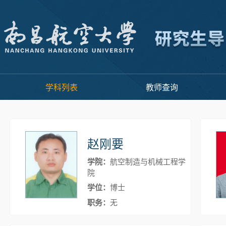
学科列表
教师查询
赵刚要
学院：
航空制造与机械工程学
院
学位：
博士
职务：
无