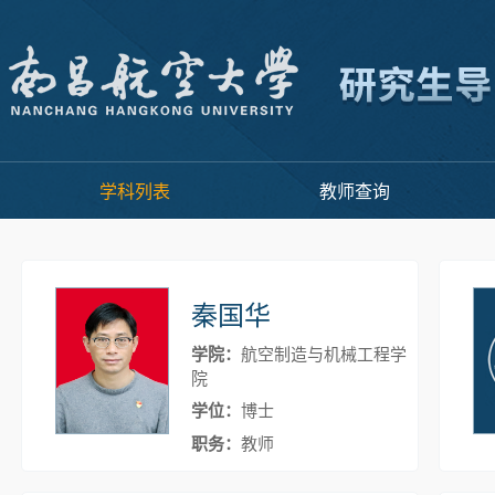
学科列表
教师查询
秦国华
学院：
航空制造与机械工程学
院
学位：
博士
职务：
教师