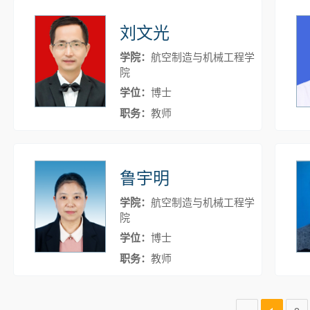
刘文光
学院：
航空制造与机械工程学
院
学位：
博士
职务：
教师
鲁宇明
学院：
航空制造与机械工程学
院
学位：
博士
职务：
教师