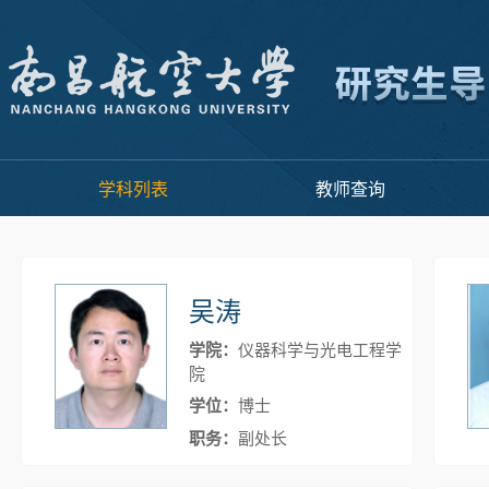
学科列表
教师查询
吴涛
学院：
仪器科学与光电工程学
院
学位：
博士
职务：
副处长