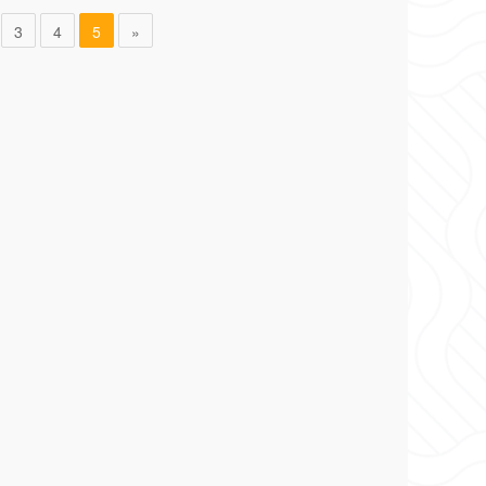
3
4
5
»