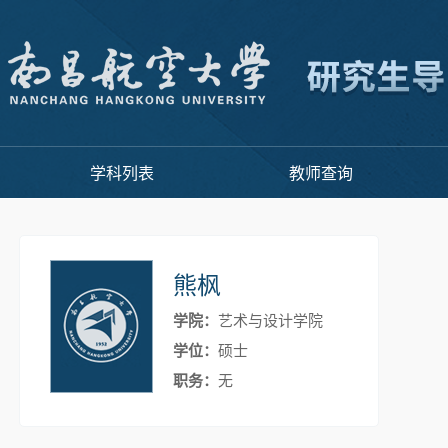
学科列表
教师查询
熊枫
学院：
艺术与设计学院
学位：
硕士
职务：
无