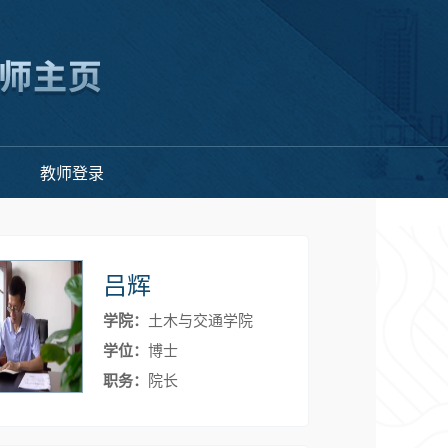
教师登录
吕辉
学院：
土木与交通学院
学位：
博士
职务：
院长