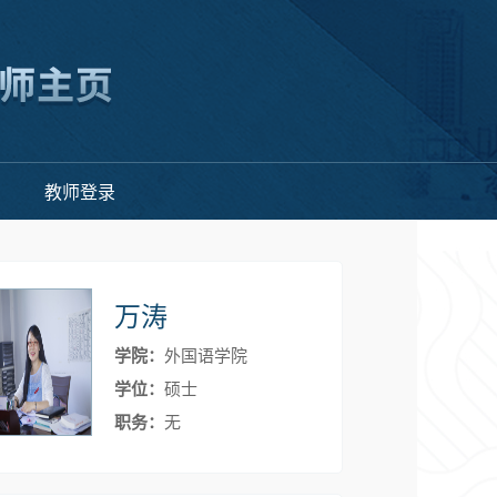
教师登录
万涛
学院：
外国语学院
学位：
硕士
职务：
无