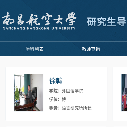
学科列表
教师查询
徐翰
学院：
外国语学院
学位：
博士
职务：
语言研究所所长