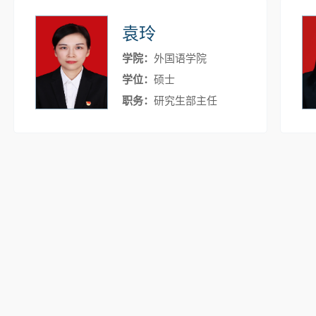
袁玲
学院：
外国语学院
学位：
硕士
职务：
研究生部主任