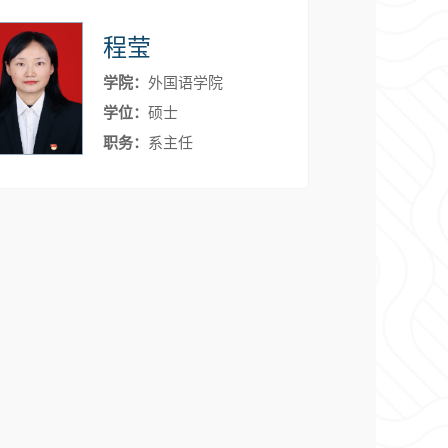
程莹
学院：
外国语学院
学位：
硕士
职务：
系主任