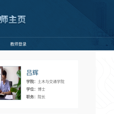
教师登录
吕辉
学院：
土木与交通学院
学位：
博士
职务：
院长