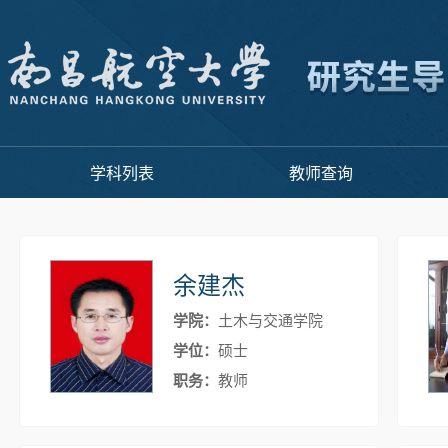
学科列表
教师查询
余建杰
学院：
土木与交通学院
学位：
硕士
职务：
教师